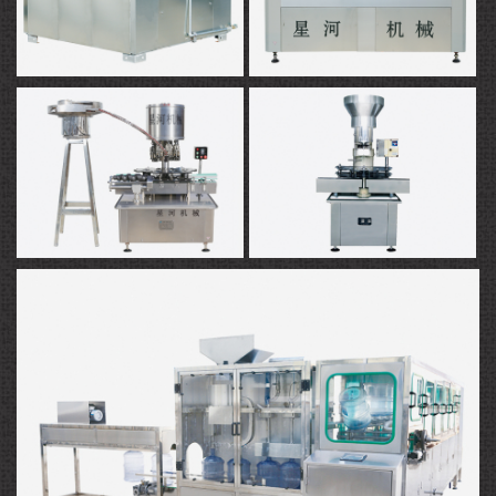
刷瓶机
烘干机
封口机
打塞机