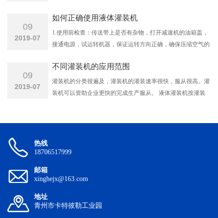
如何正确使用液体灌装机
09
1.使用前检查：传送带上是否有杂物，打开减速机的油箱盖，
2019-07
接通电源，试运转机器，保证运转方向正确，确保压缩空气的
压力，检查各电机、轴承等是否需加润滑油，严禁无油运转，
不同灌装机的应用范围
正常后方可开动机器，同时观察各部位紧固件有无松动，待各
09
部分运行情况稳定后，方可正常使用。
灌装机的分类很遍及，灌装机的灌装速率很快，服从很高。灌
2019-07
装机可以资助企业更快的完成生产服从。 液体灌装机按灌装
原理可分为常压灌装机、 压力灌装机和真空灌装机。
热线
18706517999
邮箱
xinghejx@163.com
地址
青州市卡特彼勒工业园