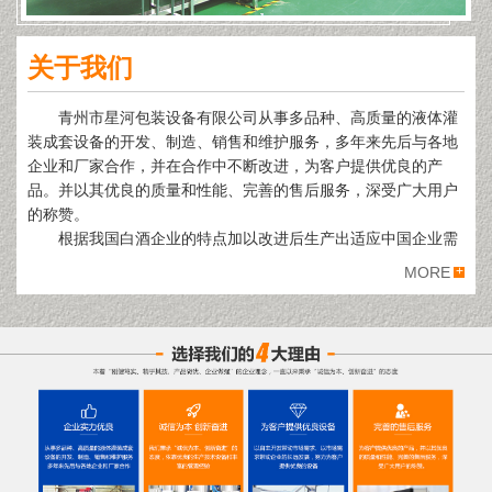
关于我们
青州市星河包装设备有限公司从事多品种、高质量的液体灌
装成套设备的开发、制造、销售和维护服务，多年来先后与各地
企业和厂家合作，并在合作中不断改进，为客户提供优良的产
品。并以其优良的质量和性能、完善的售后服务，深受广大用户
的称赞。
根据我国白酒企业的特点加以改进后生产出适应中国企业需
求的GZD系列高精度灌装机，精度高、速度快、性能稳定，我公
MORE
司自行研制的新型高精度机械灌装阀，定量准确，调整简便，深
受广大液体生产厂家欢迎。
随着公司不断发展壮大，根据我国白酒企业的特点，开发研
制了光电气智能感应全自动定量灌装机等一系列新产品。
青州市星河包装设备有限公司基于对灌装设备制造行业的发展
趋势与认识，本着“刚健笃实、精乎其技、产品做优、企业做
强”的企业理念，一直以来秉承“诚信为本、团结奋进”的态度，依
靠优良的生产技术设备和丰富的管理经验，以自主开发带动市场
需求、以市场需求带动企业的长远发展，努力为客户提供优良的