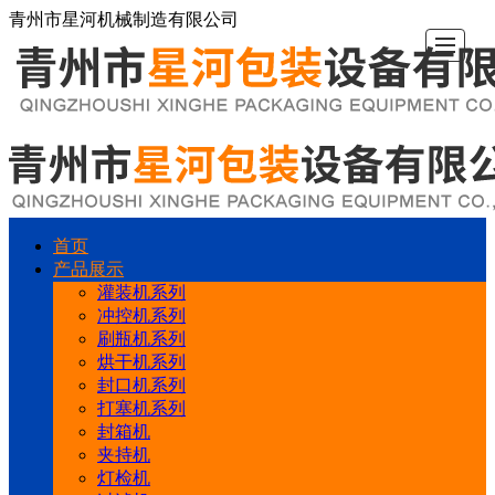
青州市星河机械制造有限公司
首页
首
产
新
公
企
行
在
联
产品展示
灌装机系列
页
品
闻
司
业
业
线
系
冲控机系列
刷瓶机系列
烘干机系列
展
资
简
文
动
留
我
封口机系列
打塞机系列
示
讯
介
化
态
言
们
封箱机
夹持机
灯检机