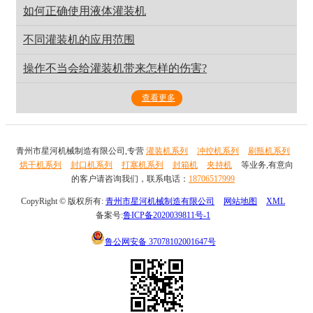
如何正确使用液体灌装机
不同灌装机的应用范围
操作不当会给灌装机带来怎样的伤害?
查看更多
青州市星河机械制造有限公司,专营
灌装机系列
冲控机系列
刷瓶机系列
烘干机系列
封口机系列
打塞机系列
封箱机
夹持机
等业务,有意向
的客户请咨询我们，联系电话：
18706517999
CopyRight © 版权所有:
青州市星河机械制造有限公司
网站地图
XML
备案号:
鲁ICP备2020039811号-1
鲁公网安备
37078102001647号