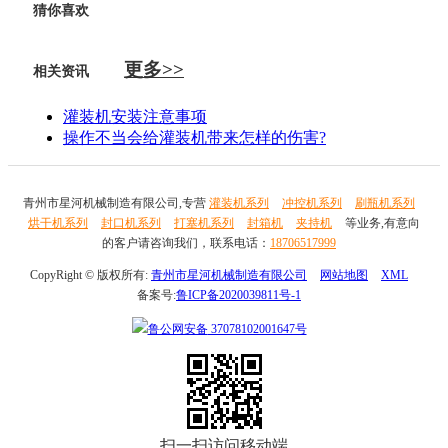
猜你喜欢
更多>>
相关资讯
灌装机安装注意事项
操作不当会给灌装机带来怎样的伤害?
青州市星河机械制造有限公司,专营
灌装机系列
冲控机系列
刷瓶机系列
烘干机系列
封口机系列
打塞机系列
封箱机
夹持机
等业务,有意向
的客户请咨询我们，联系电话：
18706517999
CopyRight © 版权所有:
青州市星河机械制造有限公司
网站地图
XML
备案号:
鲁ICP备2020039811号-1
鲁公网安备
37078102001647号
扫一扫访问移动端