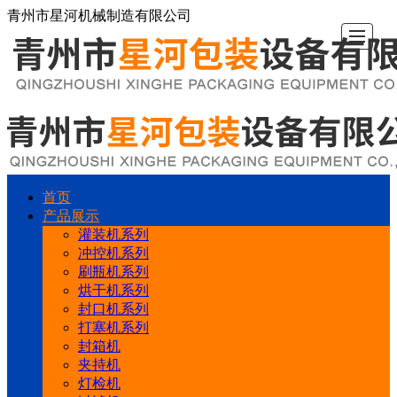
青州市星河机械制造有限公司
首页
首
产
新
公
企
行
在
联
产品展示
灌装机系列
页
品
闻
司
业
业
线
系
冲控机系列
刷瓶机系列
烘干机系列
展
资
简
文
动
留
我
封口机系列
打塞机系列
示
讯
介
化
态
言
们
封箱机
夹持机
灯检机