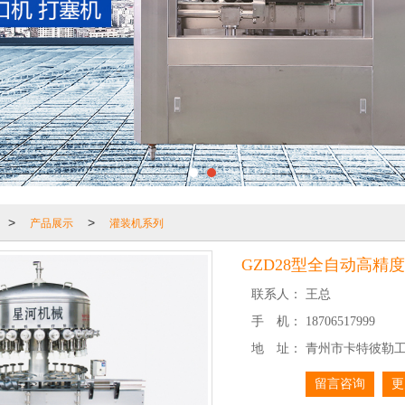
产品展示
灌装机系列
>
>
GZD28型全自动高精
联系人：
王总
手 机：
18706517999
地 址：
青州市卡特彼勒
留言咨询
更