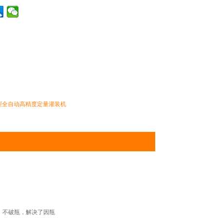
8型全自动高精度定量灌装机
，不破瓶，解决了因瓶