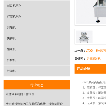
封口机系列
打塞机系列
封箱机
夹持机
输送机
上一条：
LTGD-18连
关键词：
定量灌装机
灯检机
产品介绍
过滤机
GZD系列高精度灌
行业动态
1、高精度：标定容量为
2、多兼容：灌装量在125
液体灌装机的工作原理
3、大范围：能适应
4、无破瓶：灌装阀设
半自动灌装机的工作原理和优势、灌装机报价