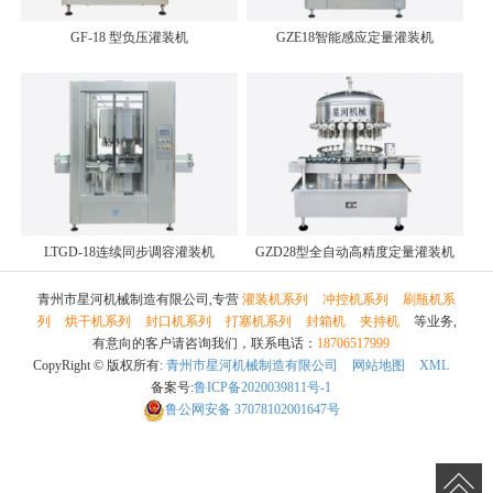
GF-18 型负压灌装机
GZE18智能感应定量灌装机
LTGD-18连续同步调容灌装机
GZD28型全自动高精度定量灌装机
青州市星河机械制造有限公司,专营
灌装机系列
冲控机系列
刷瓶机系
列
烘干机系列
封口机系列
打塞机系列
封箱机
夹持机
等业务,
有意向的客户请咨询我们，联系电话：
18706517999
CopyRight © 版权所有:
青州市星河机械制造有限公司
网站地图
XML
备案号:
鲁ICP备2020039811号-1
鲁公网安备
37078102001647号