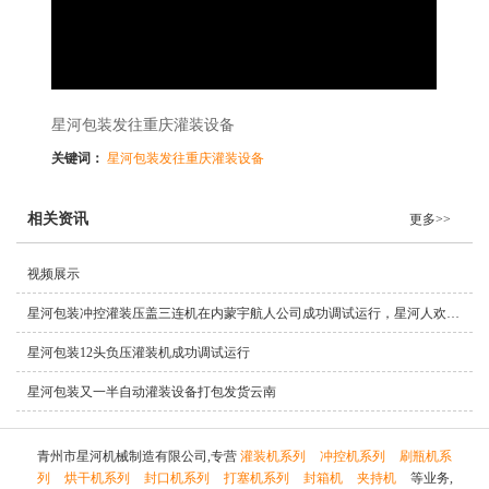
星河包装发往重庆灌装设备
关键词：
星河包装发往重庆灌装设备
相关资讯
更多>>
视频展示
星河包装冲控灌装压盖三连机在内蒙宇航人公司成功调试运行，星河人欢迎您前来公司考察业务！
星河包装12头负压灌装机成功调试运行
星河包装又一半自动灌装设备打包发货云南
青州市星河机械制造有限公司,专营
灌装机系列
冲控机系列
刷瓶机系
列
烘干机系列
封口机系列
打塞机系列
封箱机
夹持机
等业务,